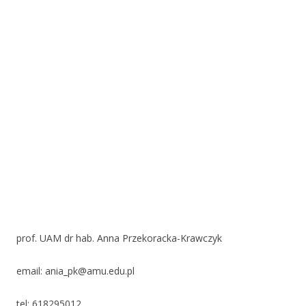
prof. UAM dr hab. Anna Przekoracka-Krawczyk
email: ania_pk@amu.edu.pl
tel: 618295012